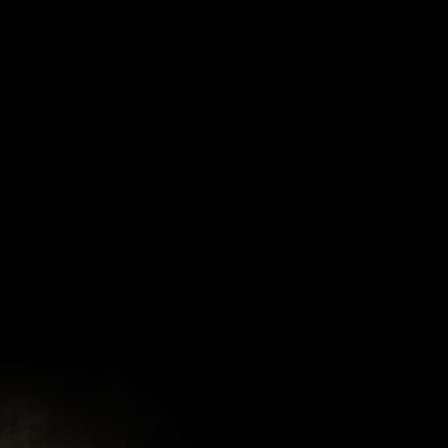
тинки
тинки