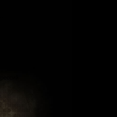
я…
ессий