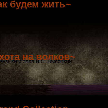
ак будем жить~
хота на волков~
музыки и слов В.С. Высоцкий