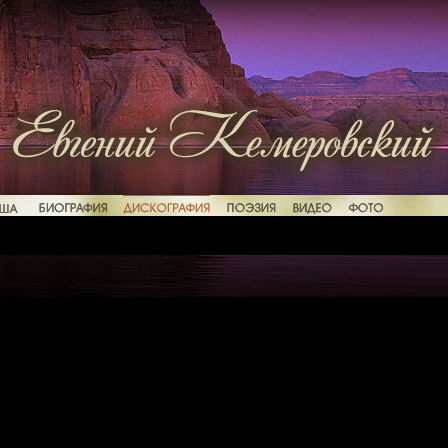
~Дискогра