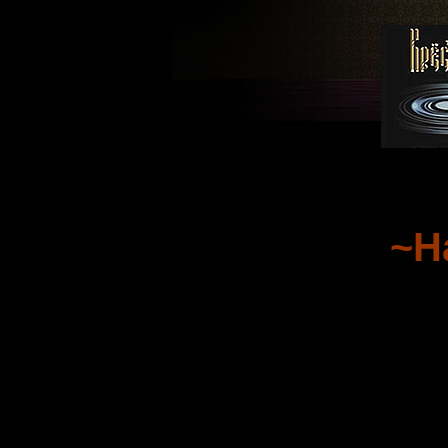
~Н
Всем 
пласти
1998г // Пе