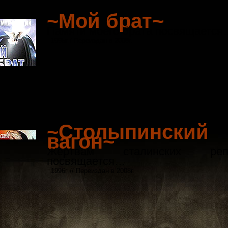
~Мой брат~
Памяти моего брата посвящаетс
1995г / Переиздан в 2008г.
~Столыпинский
вагон~
Жертвам сталинских репр
посвящается…
1996г // Переиздан в 2008г.