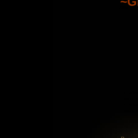
~G
2009г
«По
анонс 
«По
анонс 