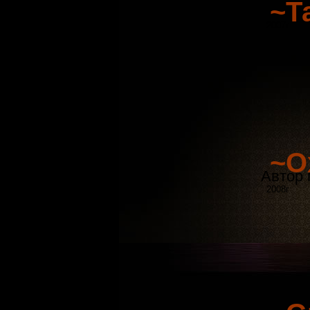
~Т
2007г
~О
Автор 
2008г