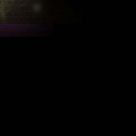
аю эту