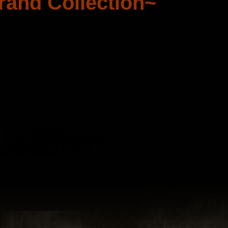
rand Collection~
Готовятся к
выпуску ~
следняя любовь»
пластинки анонс пластинки анонс пластинки анонс пластинки анонс плас
священие Высоцкому»
пластинки анонс пластинки анонс пластинки анонс пластинки анонс плас