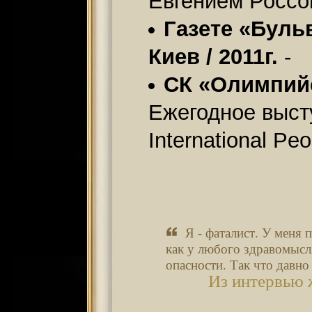
Евгением Россо
Газете «Бульв
Киев / 2011г.
-
СК «Олимпийск
Ежегодное выст
International Pe
Я - фаталист. У меня 
как у любого здравомысл
опасности. Так что давно
Из интервью