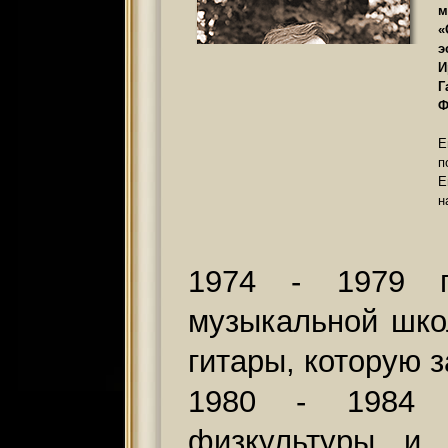
м
«
э
И
Г
Ф
Е
п
Е
н
1974 - 1979 г
музыкальной шко
гитары, которую з
1980 - 1984 -
физкультуры и 