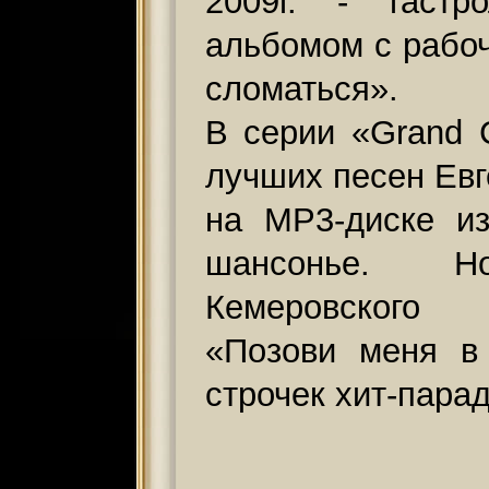
2009г. - гаст
альбомом с рабо
сломаться».
В серии «Grand C
лучших песен Евг
на МР3-диске и
шансонье. Н
Кемеровского 
«Позови меня в
строчек хит-пара